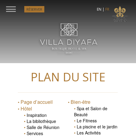
EN
|
FR
RÉSERVER
PLAN DU SITE
Page d’accueil
Bien-être
Hôtel
Spa et Salon de
Beauté
Inspiration
Le Fitness
La bibliothèque
La piscine et le jardin
Salle de Réunion
Les Activités
Services