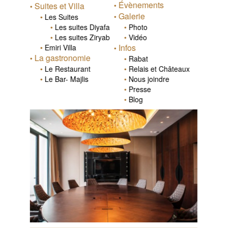
Évènements
Suites et Villa
Galerie
Les Suites
Les suites Diyafa
Photo
Les suites Ziryab
Vidéo
Infos
Emiri Villa
La gastronomie
Rabat
Le Restaurant
Relais et Châteaux
Le Bar- Majlis
Nous joindre
Presse
Blog