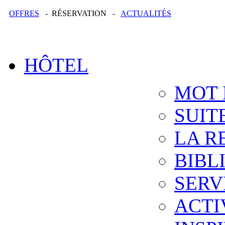
OFFRES
- RÉSERVATION -
ACTUALITÉS
HÔTEL
MOT 
SUIT
LA R
BIBL
SERV
ACTI