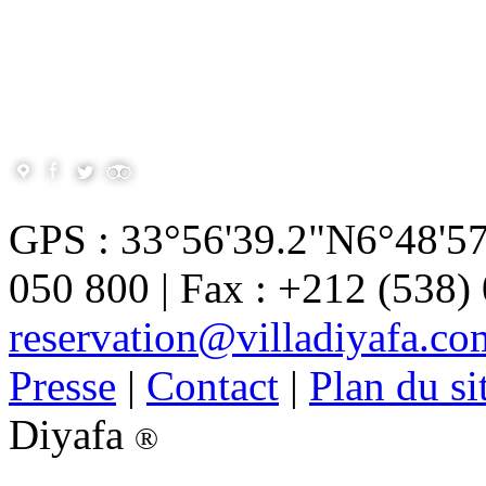
GPS : 33°56'39.2"N6°48'57
050 800 | Fax : +212 (538) 
reservation@villadiyafa.co
Presse
|
Contact
|
Plan du si
Diyafa
®