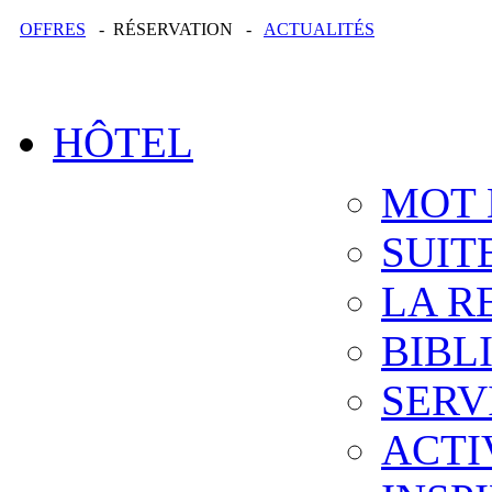
OFFRES
- RÉSERVATION -
ACTUALITÉS
HÔTEL
MOT 
SUIT
LA R
BIBL
SERV
ACTI